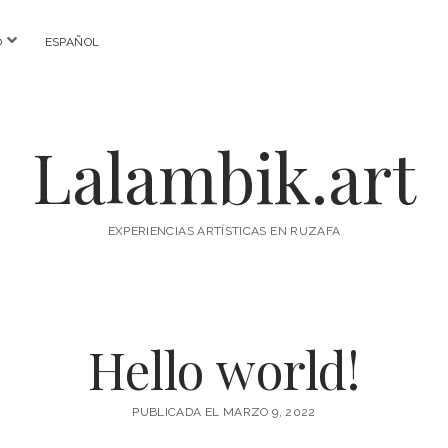
abrir
O
ESPAÑOL
menú
Lalambik.art
EXPERIENCIAS ARTÍSTICAS EN RUZAFA
Hello world!
PUBLICADA EL MARZO 9, 2022