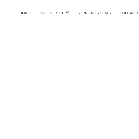
abrir
INICIO
QUÉ OFRECE
SOBRE NOSOTRAS
CONTACT
menú