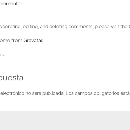
Commenter
oderating, editing, and deleting comments, please visit th
come from
Gravatar
.
DER
puesta
 electrónico no será publicada.
Los campos obligatorios est