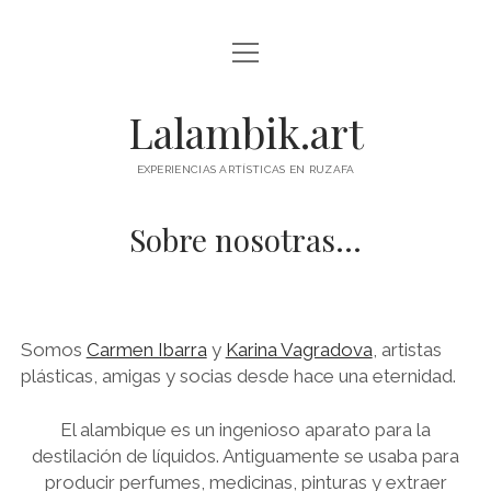
abrir
INICIO
menú
abrir
QUÉ OFRECE
Lalambik.art
menú
TALLERES ARTÍSTICOS EN ALTEA: ACUARELA, CIANOTIPIA, SUMI-
SOBRE NOSOTRAS
E, GYOTAKU
EXPERIENCIAS ARTÍSTICAS EN RUZAFA
abrir
CONTACTO
TALLER DE ACUARELA EN VALENCIA PARA TODOS LOS NIVELES.
menú
ASISTE CUANDO QUIERAS Y MEJORA TU TÉCNICA
Sobre nosotras…
POLÍTICA DE PRIVACIDAD
ESPAÑOL
DIBUJO CON MODELO EN LALAMBIK CADA MIÉRCOLES!
POLÍTICA DE COOKIES (UE)
ENGLISH
BONOS REGALO DE LALAMBIK
facebook
instagram
youtube
email
phone
ESPAÑOL
YOGA EN LALAMBIK
Somos
Carmen Ibarra
y
Karina Vagradova
, artistas
plásticas, amigas y socias desde hace una eternidad.
TALLER DE DIBUJO AL NATURAL
INTRODUCCIÓN A LA FIGURA HUMANA
El alambique es un ingenioso aparato para la
destilación de líquidos. Antiguamente se usaba para
TALLER DE ARTE PARA NIÑAS Y NIÑOS
producir perfumes, medicinas, pinturas y extraer