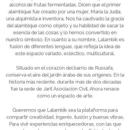
EXPERIENCIAS ARTÍSTICAS (TALLERES) PARA GRUPOS PRIVADOS
alcohol de frutas fermentadas. Dicen que el primer
alambique fue creado por una mujer, María la Judía,
WINE TIME WITH ARTISTS
una alquimista e inventora. Nos ha cautivado la gracia
del alambique como objeto y su habilidad de sacar la
esencia de las cosas y lo hemos convertido en
nuestro símbolo. En cuanto a su nombre, Lalambik es
fusión de diferentes lenguas, que refleja la idea de
este espacio variado, ecléctico, multicultural.
Situado en el corazón del barrio de Russafa,
conserva el aire del jardín árabe de sus orígenes. En la
historia más reciente, durante más de dos décadas
fue la sede de Jarit Asociación Civil. Ahora renace
como un espacio de arte.
Queremos que Lalambik sea la plataforma para
compartir creatividad, ingenio, ilusión y buenas vibras.
Para vivir experiencias enriquecedoras, con las que