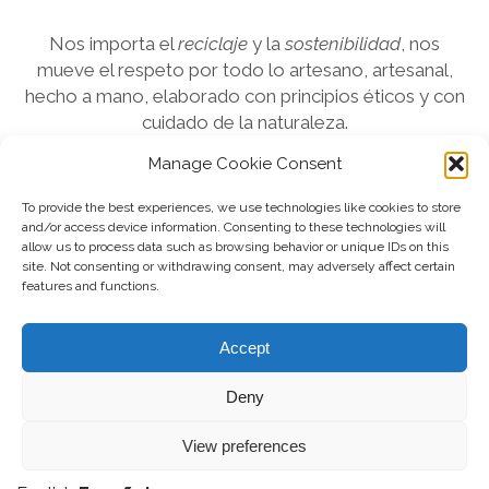
Nos importa el
reciclaje
y la
sostenibilidad
, nos
mueve el respeto por todo lo artesano, artesanal,
hecho a mano, elaborado con principios éticos y con
cuidado de la naturaleza.
Manage Cookie Consent
Lo pequeño
nos parece
hermoso
y creemos, como
Galeano, que
mucha gente pequeña, en lugares
To provide the best experiences, we use technologies like cookies to store
pequeños, haciendo cosas pequeñas, puede cambiar
and/or access device information. Consenting to these technologies will
allow us to process data such as browsing behavior or unique IDs on this
el mundo.
¡Hagamoslo a través del arte!
site. Not consenting or withdrawing consent, may adversely affect certain
features and functions.
Accept
Deny
View preferences
Tema Chosen para WordPress
de Compete Themes.